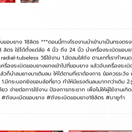
ขึ้นขอบยาง 18ลิตร ***ตอนนี้ทางโรงงานนำเข้ามาเป็นทรงตรง
ิตร ใช้ได้ตั้งแต่ล้อ 4 นิ้ว ถึง 24 นิ้ว นำเครื่องระเบิดขอบ
adial-tubeless วิธีใช้งาน 1.อัดลมใส่ถัง ตามเกที่เรากำหนด 2
รื่องระเบิดขอบยางแทงเข้าไปที่ขอบยาง แล้วจับเครื่องระเบ
ล้วก็นำลมยางมาเติมลม ให้ได้ตามที่เราต้องการ ข้อควรระวัง 
าน 1.มีกระบอกยิงขอบล้อที่ยาว ทำให้มีแรงดันลมมากกว่าเดิม
ดียว ง่ายต่อการใช้งาน ป้องการกระชาก เพื่อไม่ให้ผู้ใช้งานเ
ง #ถังนะเบิดขอบยาง #ถังระเบิดขอบยาง18ลิตร #บาซูก้า