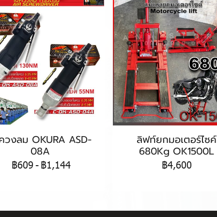
ขควงลม OKURA ASD-
ลิฟท์ยกมอเตอร์ไซค์
08A
680Kg OK1500L
฿609
-
฿1,144
฿4,600