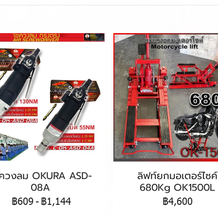
ขควงลม OKURA ASD-
ลิฟท์ยกมอเตอร์ไซค์
08A
680Kg OK1500L
฿609
-
฿1,144
฿4,600