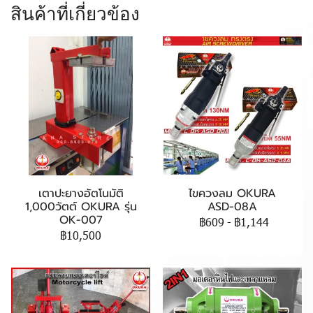
สินค้าที่เกี่ยวข้อง
เตาปะยางอัตโนมัติ
ไขควงลม OKURA
1,000วัตต์ OKURA รุ่น
ASD-08A
OK-007
฿609
-
฿1,144
฿10,500