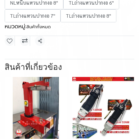
NLหนีบแหวนปากงอ 8"
TLถ่างแหวนปากงอ 6"
TLถ่างแหวนปากงอ 7"
TLถ่างแหวนปากงอ 8"
หมวดหมู่:
สินค้าทั้งหมด
แชร์
สินค้าที่เกี่ยวข้อง