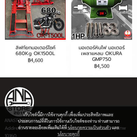
ลิฟท์ยกมอเตอร์ไซค์
มอเตอร์หินไฟ มอเตอร์
680Kg OK1500L
เพลาแหลม OKURA
GMP750
฿4,600
฿4,500
เว็บไซต์นี้มีการใช้งานคุกกี้ เพื่อเพิ่มประสิทธิภาพและ
ANASTORE2019
ประสบการณ์ที่ดีในการใช้งานเว็บไซต์ของท่าน ท่านสามารถ
อ่านรายละเอียดเพิ่มเติมได้ที่
นโยบายความเป็นส่วนตัว
และ
Address: 64 ซอย บางแค10 เขตบางแค แขวงบางแค กรุงเทพ
นโยบายคุกกี้
10160