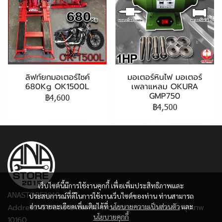
ลิฟท์ยกมอเตอร์ไซค์
มอเตอร์หินไฟ มอเตอร์
680Kg OK1500L
เพลาแหลม OKURA
GMP750
฿4,600
฿4,500
เว็บไซต์นี้มีการใช้งานคุกกี้ เพื่อเพิ่มประสิทธิภาพและ
ANASTORE2019
ประสบการณ์ที่ดีในการใช้งานเว็บไซต์ของท่าน ท่านสามารถ
อ่านรายละเอียดเพิ่มเติมได้ที่
นโยบายความเป็นส่วนตัว
และ
Address: 64 ซอย บางแค10 เขตบางแค แขวงบางแค กรุงเทพ
นโยบายคุกกี้
10160