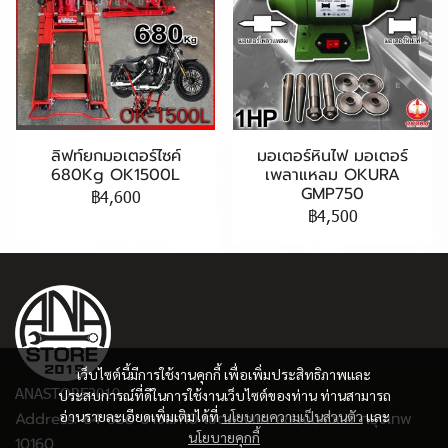
ลิฟท์ยกมอเตอร์ไซค์
มอเตอร์หินไฟ มอเตอร์
680Kg OK1500L
เพลาแหลม OKURA
GMP750
฿4,600
฿4,500
เว็บไซต์นี้มีการใช้งานคุกกี้ เพื่อเพิ่มประสิทธิภาพและ
ANASTORE2019
ประสบการณ์ที่ดีในการใช้งานเว็บไซต์ของท่าน ท่านสามารถ
อ่านรายละเอียดเพิ่มเติมได้ที่
นโยบายความเป็นส่วนตัว
และ
Address: 64 ซอย บางแค10 เขตบางแค แขวงบางแค กรุงเทพ
นโยบายคุกกี้
10160