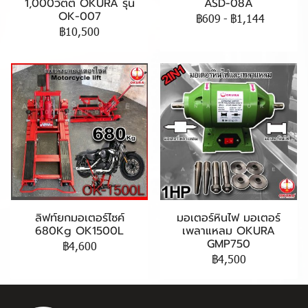
1,000วัตต์ OKURA รุ่น
ASD-08A
OK-007
฿609
-
฿1,144
฿10,500
ลิฟท์ยกมอเตอร์ไซค์
มอเตอร์หินไฟ มอเตอร์
680Kg OK1500L
เพลาแหลม OKURA
GMP750
฿4,600
฿4,500