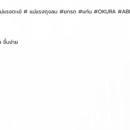
แม่แรงตะเข้ # แม่แรงถุงลม #ยกรถ #แท่น #OKURA #AB
 ขึ้นง่าย